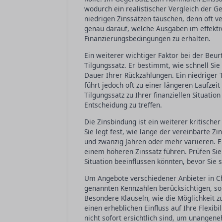
wodurch ein realistischer Vergleich der G
niedrigen Zinssätzen täuschen, denn oft v
genau darauf, welche Ausgaben im effektiv
Finanzierungsbedingungen zu erhalten.
Ein weiterer wichtiger Faktor bei der Beu
Tilgungssatz. Er bestimmt, wie schnell Sie
Dauer Ihrer Rückzahlungen. Ein niedriger
führt jedoch oft zu einer längeren Laufze
Tilgungssatz zu Ihrer finanziellen Situati
Entscheidung zu treffen.
Die Zinsbindung ist ein weiterer kritisch
Sie legt fest, wie lange der vereinbarte Z
und zwanzig Jahren oder mehr variieren. E
einem höheren Zinssatz führen. Prüfen Sie 
Situation beeinflussen könnten, bevor Sie 
Um Angebote verschiedener Anbieter in Che
genannten Kennzahlen berücksichtigen, son
Besondere Klauseln, wie die Möglichkeit 
einen erheblichen Einfluss auf Ihre Flexib
nicht sofort ersichtlich sind, um unange