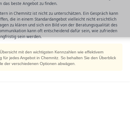
m das beste Angebot zu finden.
tern in Chemnitz ist nicht zu unterschätzen. Ein Gespräch kann
ffen, die in einem Standardangebot vielleicht nicht ersichtlich
ragen zu klären und sich ein Bild von der Beratungsqualität des
ommunikation kann oft entscheidend dafür sein, wie zufrieden
ngfristig sein werden.
e Übersicht mit den wichtigsten Kennzahlen wie effektivem
g für jedes Angebot in Chemnitz. So behalten Sie den Überblick
eile der verschiedenen Optionen abwägen.