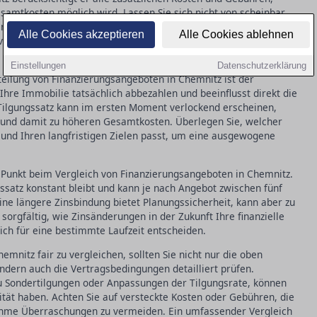
esamtkosten möglich wird. Lassen Sie sich nicht von scheinbar
erstecken sich dahinter versteckte Gebühren. Achten Sie daher
Alle Cookies akzeptieren
Alle Cookies ablehnen
en Jahreszins abgebildet sind, um ein umfassendes Bild der
Einstellungen
Datenschutzerklärung
rteilung von Finanzierungsangeboten in Chemnitz ist der
 Ihre Immobilie tatsächlich abbezahlen und beeinflusst direkt die
 Tilgungssatz kann im ersten Moment verlockend erscheinen,
it und damit zu höheren Gesamtkosten. Überlegen Sie, welcher
on und Ihren langfristigen Zielen passt, um eine ausgewogene
er Punkt beim Vergleich von Finanzierungsangeboten in Chemnitz.
inssatz konstant bleibt und kann je nach Angebot zwischen fünf
ine längere Zinsbindung bietet Planungssicherheit, kann aber zu
sorgfältig, wie Zinsänderungen in der Zukunft Ihre finanzielle
sich für eine bestimmte Laufzeit entscheiden.
mnitz fair zu vergleichen, sollten Sie nicht nur die oben
dern auch die Vertragsbedingungen detailliert prüfen.
zu Sondertilgungen oder Anpassungen der Tilgungsrate, können
ilität haben. Achten Sie auf versteckte Kosten oder Gebühren, die
nehme Überraschungen zu vermeiden. Ein umfassender Vergleich