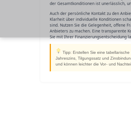
der Gesamtkonditionen ist unerlässlich, u
Auch der persönliche Kontakt zu den Anbie
Klarheit über individuelle Konditionen scha
sind. Nutzen Sie die Gelegenheit, offene F
Anbieters zu machen. Eine transparente K
Sie mit Ihrer Finanzierungsentscheidung la
Tipp: Erstellen Sie eine tabellarisch
Jahreszins, Tilgungssatz und Zinsbindun
und können leichter die Vor- und Nacht