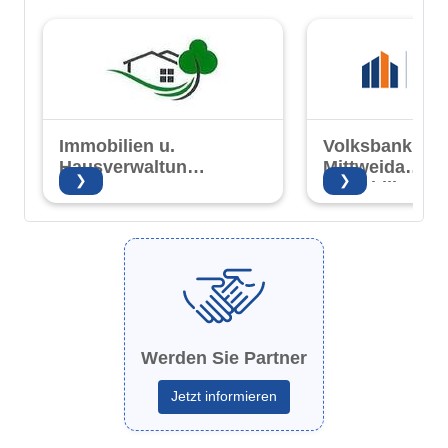
Immobilien u.
Volksbank
Hausverwaltung
Mittweida
❯
❯
Annette Meutzner
Immobilien G
Werden Sie Partner
Jetzt informieren