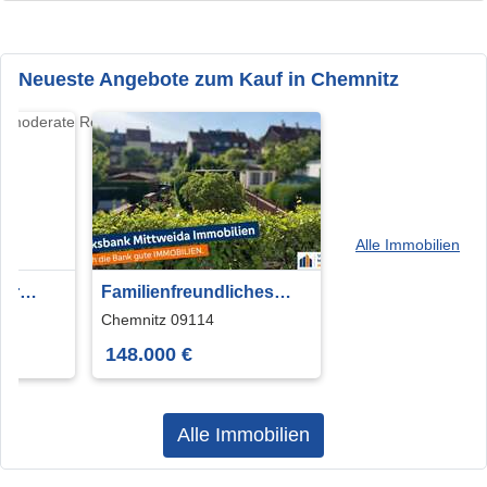
Neueste Angebote zum Kauf in Chemnitz
Alle Immobilien
nur
Familienfreundliches
erung!
Haus in ruhiger Lage mit
Chemnitz 09114
Garten!
148.000 €
Alle Immobilien