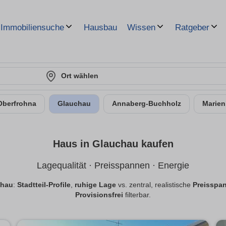
Hausbau
Immobiliensuche
Wissen
Ratgeber
Ort wählen
Oberfrohna
Glauchau
Annaberg-Buchholz
Marien
Haus in Glauchau kaufen
Lagequalität · Preisspannen · Energie
chau
:
Stadtteil-Profile
,
ruhige Lage
vs. zentral, realistische
Preisspa
Provisionsfrei
filterbar.