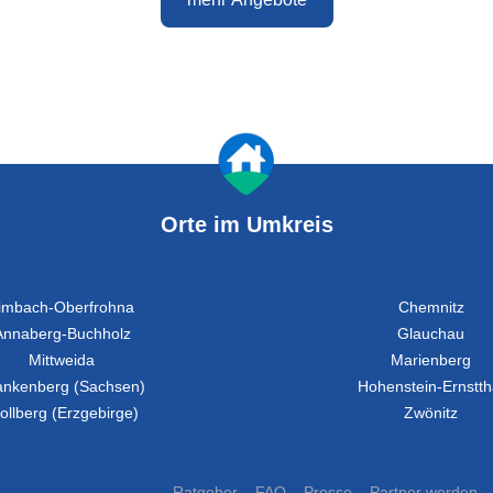
Orte im Umkreis
imbach-Oberfrohna
Chemnitz
Annaberg-Buchholz
Glauchau
Mittweida
Marienberg
ankenberg (Sachsen)
Hohenstein-Ernstth
ollberg (Erzgebirge)
Zwönitz
Ratgeber
FAQ
Presse
Partner werden