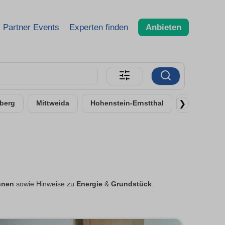
Partner Events
Experten finden
Anbieten
❯
berg
Mittweida
Hohenstein-Ernstthal
Frankenber
nnen
sowie Hinweise zu
Energie
&
Grundstück
.