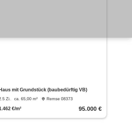
Haus mit Grundstück (baubedürftig VB)
2.5 Zi.
ca. 65,00 m²
Remse 08373
95.000 €
1.462 €/m²