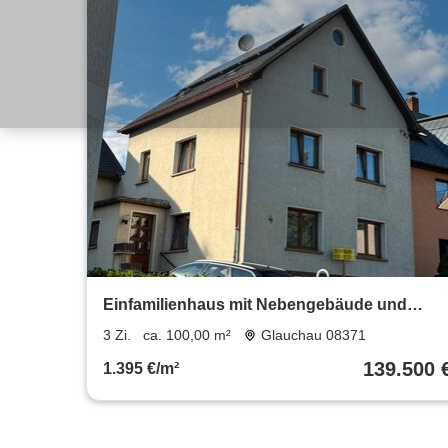
Einfamilienhaus mit Nebengebäude und
Garten Mietkauf mgl.
3 Zi.
ca. 100,00 m²
Glauchau 08371
139.500 
1.395 €/m²