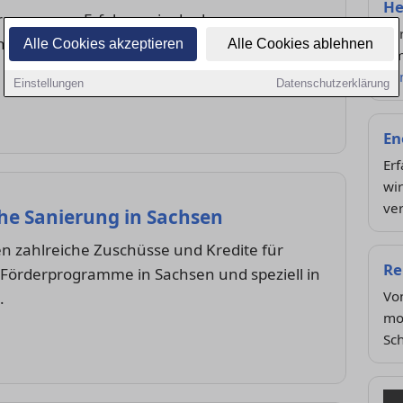
He
neuerung: Erfahre, wie du den
Ver
n Chemnitz senken und den Wert deiner
Alle Cookies akzeptieren
Alle Cookies ablehnen
Umw
Zu
Einstellungen
Datenschutzerklärung
En
Erf
wir
ve
he Sanierung in Sachsen
 zahlreiche Zuschüsse und Kredite für
Re
 Förderprogramme in Sachsen und speziell in
Von
.
mod
Sch