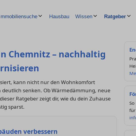
Hausbau
Immobiliensuche
Wissen
Ratgeber
En
in Chemnitz – nachhaltig
Pra
rnisieren
He
Me
siert, kann nicht nur den Wohnkomfort
en deutlich senken. Ob Wärmedämmung, neue
Fö
ieser Ratgeber zeigt dir, wie du dein Zuhause
So 
tig sparst.
für
in
ebäuden verbessern