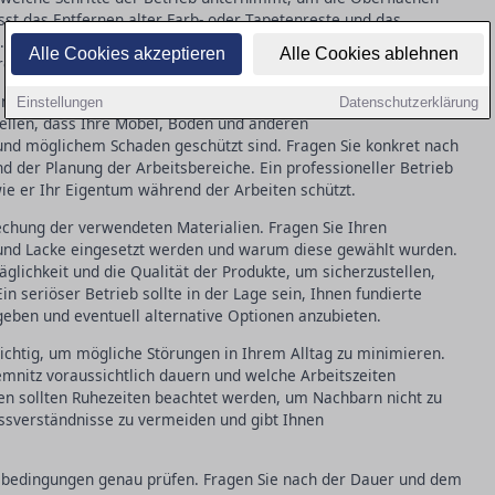
t das Entfernen alter Farb- oder Tapetenreste und das
 Gut vorbereitete Wände tragen entscheidend zur Langlebigkeit
Alle Cookies akzeptieren
Alle Cookies ablehnen
re Probleme verhindern.
, die während der Arbeiten in Ihrem Zuhause in Chemnitz
Einstellungen
Datenschutzerklärung
stellen, dass Ihre Möbel, Böden und anderen
und möglichem Schaden geschützt sind. Fragen Sie konkret nach
 der Planung der Arbeitsbereiche. Ein professioneller Betrieb
 wie er Ihr Eigentum während der Arbeiten schützt.
rechung der verwendeten Materialien. Fragen Sie Ihren
 und Lacke eingesetzt werden und warum diese gewählt wurden.
glichkeit und die Qualität der Produkte, um sicherzustellen,
n seriöser Betrieb sollte in der Lage sein, Ihnen fundierte
 geben und eventuell alternative Optionen anzubieten.
wichtig, um mögliche Störungen in Ihrem Alltag zu minimieren.
hemnitz voraussichtlich dauern und welche Arbeitszeiten
en sollten Ruhezeiten beachtet werden, um Nachbarn nicht zu
Missverständnisse zu vermeiden und gibt Ihnen
ngsbedingungen genau prüfen. Fragen Sie nach der Dauer und dem