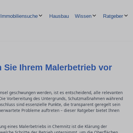
Hausbau
Immobiliensuche
Wissen
Ratgeber
n Sie Ihrem Malerbetrieb vor
nsel geschwungen werden, ist es entscheidend, alle relevanten
. Die Vorbereitung des Untergrunds, Schutzmaßnahmen während
schluss sind essenzielle Punkte, die transparent geregelt sein
nerwartete Probleme auftreten – dieser Ratgeber bietet Ihnen
ung eines Malerbetriebs in Chemnitz ist die Klärung der
 welche Schritte der Betrieb unternimmt, um die Oberflächen