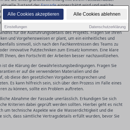
r aktuelle Zustand der
Fassade
eingeschätzt wird und welche
lant sind. Eine gründliche Analyse verhindert spätere Probleme
Alle Cookies akzeptieren
Alle Cookies ablehnen
z optimal haftet. Klären Sie auch, welche Materialien
imatischen Bedingungen in Chemnitz zu berücksichtigen.
Einstellungen
Datenschutzerklärung
tändnis für die Ausführungsdetails des Projekts. Fragen Sie Ihren
ken und Vorgehensweisen er plant, um ein einheitliches und
ebenfalls sinnvoll, sich nach den Fachkenntnissen des Teams zu
 oder innovative Putztechniken zum Einsatz kommen. Eine klare
t Ihnen, den Fortschritt der Arbeiten besser nachzuvollziehen.
n ist die Klärung der Gewährleistungsbedingungen. Fragen Sie
rantien er auf die verwendeten Materialien und die
uf, ob diese den gesetzlichen Vorgaben entsprechen und
ten. Es kann hilfreich sein, sich über den Prozess im Falle eines
ren zu können, sollte ein Problem auftreten.
dliche Abnahme der Fassade unerlässlich. Erkundigen Sie sich
he Kriterien dabei geprüft werden sollten. Hierbei geht es nicht
ch um technische Aspekte wie die Wasserdichtigkeit und die
 sich, dass sämtliche Vertragsdetails erfüllt wurden, bevor Sie