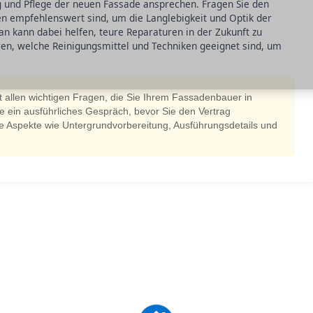
ng und Pflege der neuen Fassade ansprechen. Fragen Sie den
empfehlenswert sind, um die Langlebigkeit und Optik der
an kann dabei helfen, teure Reparaturen in der Zukunft zu
ren, welche Reinigungsmittel und Techniken geeignet sind, um
it allen wichtigen Fragen, die Sie Ihrem Fassadenbauer in
e ein ausführliches Gespräch, bevor Sie den Vertrag
alle Aspekte wie Untergrundvorbereitung, Ausführungsdetails und