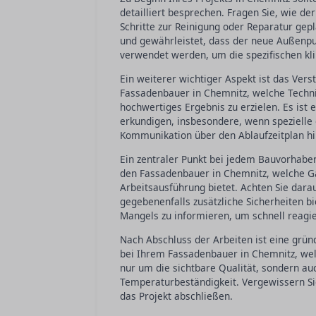
detailliert besprechen. Fragen Sie, wie de
Schritte zur Reinigung oder Reparatur gep
und gewährleistet, dass der neue Außenput
verwendet werden, um die spezifischen kl
Ein weiterer wichtiger Aspekt ist das Vers
Fassadenbauer in Chemnitz, welche Techni
hochwertiges Ergebnis zu erzielen. Es ist 
erkundigen, insbesondere, wenn spezielle
Kommunikation über den Ablaufzeitplan hilf
Ein zentraler Punkt bei jedem Bauvorhabe
den Fassadenbauer in Chemnitz, welche Ga
Arbeitsausführung bietet. Achten Sie dara
gegebenenfalls zusätzliche Sicherheiten bie
Mangels zu informieren, um schnell reagie
Nach Abschluss der Arbeiten ist eine grün
bei Ihrem Fassadenbauer in Chemnitz, welc
nur um die sichtbare Qualität, sondern au
Temperaturbeständigkeit. Vergewissern Sie
das Projekt abschließen.