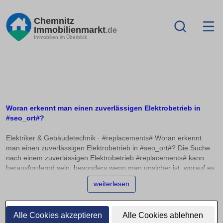
Chemnitz
Immobilienmarkt
.de
Immobilien im Überblick
Woran erkennt man einen zuverlässigen Elektrobetrieb in
#seo_ort#?
Elektriker & Gebäudetechnik · #replacements# Woran erkennt
man einen zuverlässigen Elektrobetrieb in #seo_ort#? Die Suche
nach einem zuverlässigen Elektrobetrieb #replacements# kann
herausfordernd sein, besonders wenn man unsicher ist, worauf es
wirklich ankommt. Eine Eintragung ins Handwerksregister und die
weiterlesen
Mitgliedschaft in einer Innung sind wichtige Indizien für die
Professionalität eines Betriebs. Doch wie lässt sich die tatsächliche
Kompetenz vor der Beauftragung einschätzen? In diesem Artikel
Alle Cookies akzeptieren
Alle Cookies ablehnen
bieten wir Ihnen Orientierung, damit Sie die richtige Wahl bei der