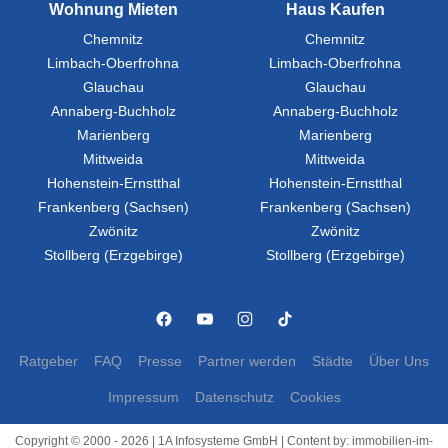
Wohnung Mieten
Haus Kaufen
Chemnitz
Chemnitz
Limbach-Oberfrohna
Limbach-Oberfrohna
Glauchau
Glauchau
Annaberg-Buchholz
Annaberg-Buchholz
Marienberg
Marienberg
Mittweida
Mittweida
Hohenstein-Ernstthal
Hohenstein-Ernstthal
Frankenberg (Sachsen)
Frankenberg (Sachsen)
Zwönitz
Zwönitz
Stollberg (Erzgebirge)
Stollberg (Erzgebirge)
Ratgeber
FAQ
Presse
Partner werden
Städte
Über Uns
Impressum
Datenschutz
Cookies
Copyright © 2000 - 2026 | 1A Infosysteme GmbH | Content by: immobilien-im-