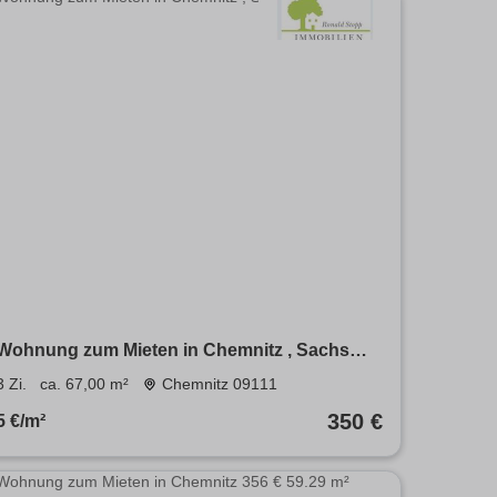
Wohnung zum Mieten in Chemnitz , Sachs
350 € 67 m²
3 Zi.
ca. 67,00 m²
Chemnitz 09111
350 €
5 €/m²