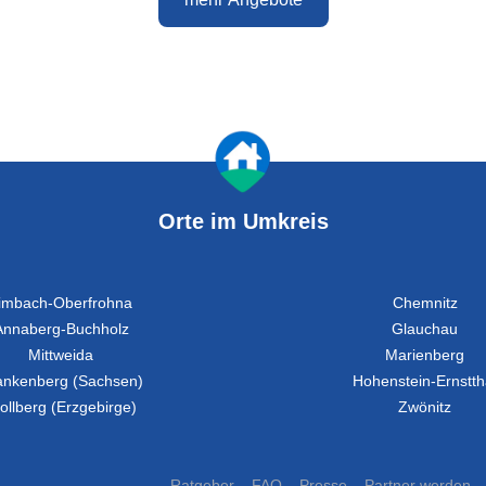
Orte im Umkreis
imbach-Oberfrohna
Chemnitz
Annaberg-Buchholz
Glauchau
Mittweida
Marienberg
ankenberg (Sachsen)
Hohenstein-Ernstth
ollberg (Erzgebirge)
Zwönitz
Ratgeber
FAQ
Presse
Partner werden