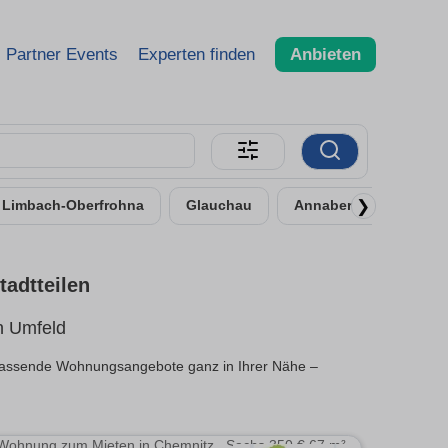
Partner Events
Experten finden
Anbieten
❯
Limbach-Oberfrohna
Glauchau
Annaberg-Buchholz
adtteilen
n Umfeld
 passende Wohnungsangebote ganz in Ihrer Nähe –