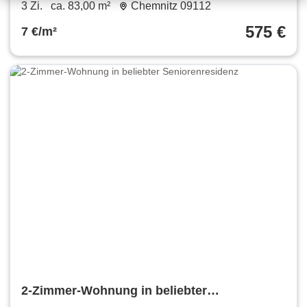
m²
3 Zi.
ca. 83,00 m²
Chemnitz 09112
575 €
7 €/m²
2-Zimmer-Wohnung in beliebter