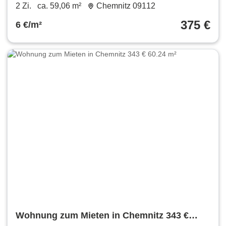
59.06 m²
2 Zi.
ca. 59,06 m²
Chemnitz 09112
375 €
6 €/m²
Wohnung zum Mieten in Chemnitz 343 €