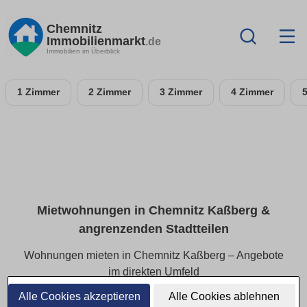
Chemnitz
Immobilienmarkt
.de
Immobilien im Überblick
1 Zimmer
2 Zimmer
3 Zimmer
4 Zimmer
Mietwohnungen in Chemnitz Kaßberg &
angrenzenden Stadtteilen
Wohnungen mieten in Chemnitz Kaßberg – Angebote
im direkten Umfeld
Alle Cookies akzeptieren
Alle Cookies ablehnen
Finden Sie Mietwohnungen in Chemnitz Kaßberg und den