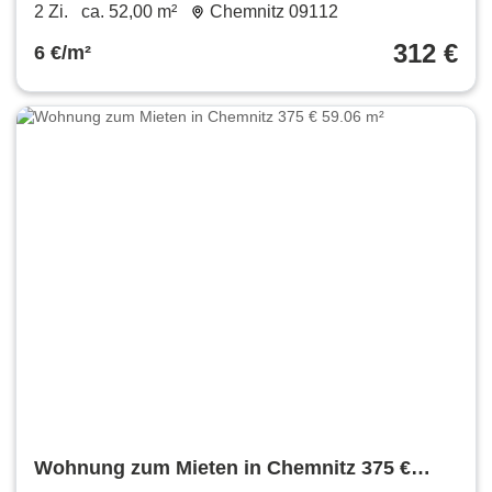
m²
2 Zi.
ca. 52,00 m²
Chemnitz 09112
312 €
6 €/m²
Wohnung zum Mieten in Chemnitz 375 €