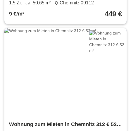
Seniorenresidenz
1.5 Zi.
ca. 50,65 m²
Chemnitz 09112
449 €
9 €/m²
Wohnung zum Mieten in Chemnitz 312 € 52