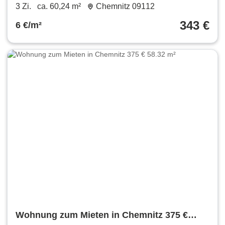
60.24 m²
3 Zi.
ca. 60,24 m²
Chemnitz 09112
343 €
6 €/m²
Wohnung zum Mieten in Chemnitz 375 €