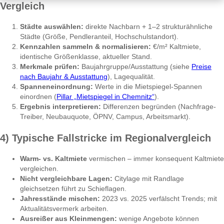
Vergleich
Städte auswählen:
direkte Nachbarn + 1–2 strukturähnliche
Städte (Größe, Pendleranteil, Hochschulstandort).
Kennzahlen sammeln & normalisieren:
€/m² Kaltmiete,
identische Größenklasse, aktueller Stand.
Merkmale prüfen:
Baujahrgruppe/Ausstattung (siehe
Preise
nach Baujahr & Ausstattung
), Lagequalität.
Spanneneinordnung:
Werte in die Mietspiegel-Spannen
einordnen (
Pillar „Mietspiegel in Chemnitz“
).
Ergebnis interpretieren:
Differenzen begründen (Nachfrage-
Treiber, Neubauquote, ÖPNV, Campus, Arbeitsmarkt).
4) Typische Fallstricke im Regionalvergleich
Warm- vs. Kaltmiete
vermischen – immer konsequent Kaltmiete
vergleichen.
Nicht vergleichbare Lagen:
Citylage mit Randlage
gleichsetzen führt zu Schieflagen.
Jahresstände mischen:
2023 vs. 2025 verfälscht Trends; mit
Aktualitätsvermerk arbeiten.
Ausreißer aus Kleinmengen:
wenige Angebote können