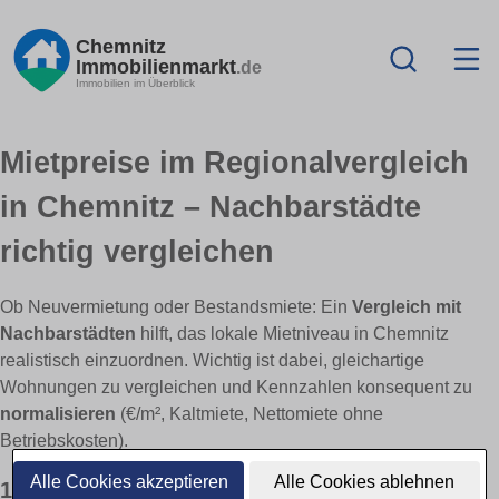
Chemnitz
Immobilienmarkt
.de
Immobilien im Überblick
Mietpreise im Regionalvergleich
in Chemnitz – Nachbarstädte
richtig vergleichen
Ob Neuvermietung oder Bestandsmiete: Ein
Vergleich mit
Nachbarstädten
hilft, das lokale Mietniveau in Chemnitz
realistisch einzuordnen. Wichtig ist dabei, gleichartige
Wohnungen zu vergleichen und Kennzahlen konsequent zu
normalisieren
(€/m², Kaltmiete, Nettomiete ohne
Betriebskosten).
Alle Cookies akzeptieren
Alle Cookies ablehnen
1) Vergleichbar machen: gleiche Basis, klare