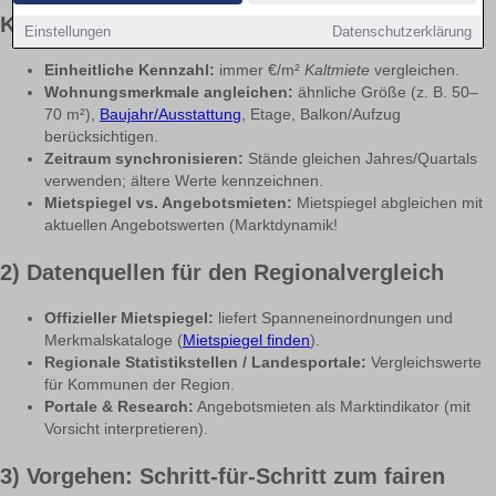
Kriterien
Einstellungen
Datenschutzerklärung
Einheitliche Kennzahl:
immer €/m²
Kaltmiete
vergleichen.
Wohnungsmerkmale angleichen:
ähnliche Größe (z. B. 50–
70 m²),
Baujahr/Ausstattung
, Etage, Balkon/Aufzug
berücksichtigen.
Zeitraum synchronisieren:
Stände gleichen Jahres/Quartals
verwenden; ältere Werte kennzeichnen.
Mietspiegel vs. Angebotsmieten:
Mietspiegel abgleichen mit
aktuellen Angebotswerten (Marktdynamik!
2) Datenquellen für den Regionalvergleich
Offizieller Mietspiegel:
liefert Spanneneinordnungen und
Merkmalskataloge (
Mietspiegel finden
).
Regionale Statistikstellen / Landesportale:
Vergleichswerte
für Kommunen der Region.
Portale & Research:
Angebotsmieten als Marktindikator (mit
Vorsicht interpretieren).
3) Vorgehen: Schritt-für-Schritt zum fairen