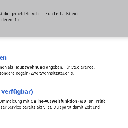
st die gemeldete Adresse und erhältst eine
anderem für:
gen
inen als
Hauptwohnung
angeben. Für Studierende,
ondere Regeln (Zweitwohnsitzsteuer, s.
 verfügbar)
le Ummeldung mit
Online-Ausweisfunktion (eID)
an. Prüfe
er Service bereits aktiv ist. Du sparst damit Zeit und