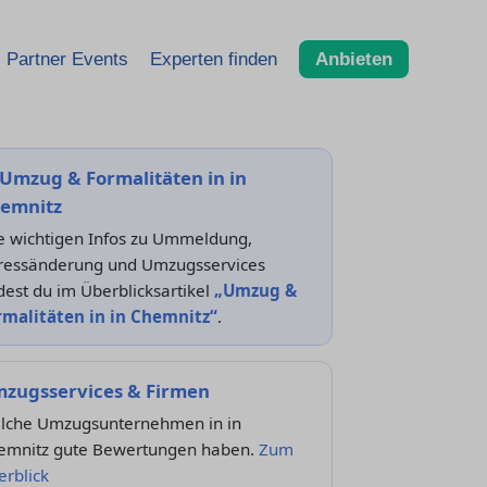
Partner Events
Experten finden
Anbieten
Umzug & Formalitäten in in
emnitz
le wichtigen Infos zu Ummeldung,
ressänderung und Umzugsservices
dest du im Überblicksartikel
„Umzug &
rmalitäten in in Chemnitz“
.
zugsservices & Firmen
lche Umzugsunternehmen in in
emnitz gute Bewertungen haben.
Zum
rblick