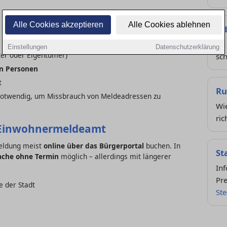
Alle Cookies akzeptieren
Alle Cookies ablehnen
Ad
So 
Einstellungen
Datenschutzerklärung
er oder Eigentümer)
sch
n Personen
t
Ru
notwendig, um Missbrauch von Meldeadressen zu
Wi
ric
 Einwohnermeldeamt
meldung meist
online über das Bürgerportal
buchen. In
St
ache ohne Termin
möglich – allerdings mit längerer
In
Pre
 der Stadt
Ste