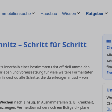
Hausbau
Immobiliensuche
Wissen
Ratgeber
🏡
tz – Schritt für Schritt
Ch
Al
Ad
fin
z innerhalb einer bestimmten Frist offiziell ummelden.
rieben und Voraussetzung für viele weitere Formalitäten
Fo
indest du alle Schritte, die du erledigen musst – von
Um
We
 Wochen nach Einzug
. In Ausnahmefällen (z. B. Krankheit,
Ch
z zeigen. Vermeidbar ist dennoch ein Bußgeld – plane
Übe