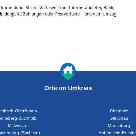
 Ummeldung: Strom- & Gasvertrag, Internetanbieter, Bank,
du doppelte Zahlungen oder Postverluste – und dein Umzug
Orte im Umkreis
imbach-Oberfrohna
Chemnitz
Annaberg-Buchholz
Glauchau
Mittweida
Marienberg
ankenberg (Sachsen)
Hohenstein-Ernstth