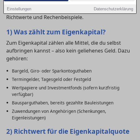
beim Immobilienkauf in Chemnitz wirklich
empfehlenswert? Hier erfährst du alle Grundlagen,
Einstellungen
Datenschutzerklärung
Richtwerte und Rechenbeispiele.
1) Was zählt zum Eigenkapital?
Zum Eigenkapital zählen alle Mittel, die du selbst
aufbringen kannst – also kein geliehenes Geld. Dazu
gehören:
Bargeld, Giro- oder Sparkontoguthaben
Termingelder, Tagesgeld oder Festgeld
Wertpapiere und Investmentfonds (sofern kurzfristig
verfügbar)
Bausparguthaben, bereits gezahlte Bauleistungen
Zuwendungen von Angehörigen (Schenkungen,
Eigenleistungen)
2) Richtwert für die Eigenkapitalquote