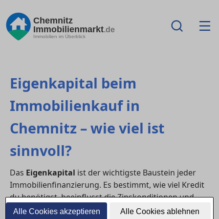
Chemnitz
Immobilienmarkt
.de
Immobilien im Überblick
Eigenkapital beim
Immobilienkauf in
Chemnitz – wie viel ist
sinnvoll?
Das
Eigenkapital
ist der wichtigste Baustein jeder
Immobilienfinanzierung. Es bestimmt, wie viel Kredit
du benötigst, beeinflusst die Zinskonditionen und
reduziert dein Risiko. Doch wie viel Eigenkapital ist
Alle Cookies akzeptieren
Alle Cookies ablehnen