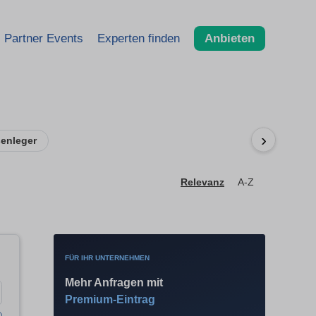
Partner Events
Experten finden
Anbieten
›
senleger
Relevanz
A-Z
FÜR IHR UNTERNEHMEN
Mehr Anfragen mit
Premium-Eintrag