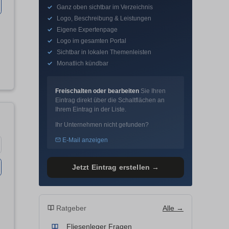
✓
Ganz oben sichtbar im Verzeichnis
✓
Logo, Beschreibung & Leistungen
✓
Eigene Expertenpage
✓
Logo im gesamten Portal
✓
Sichtbar in lokalen Themenleisten
✓
Monatlich kündbar
Freischalten oder bearbeiten
Sie Ihren
Eintrag direkt über die Schaltflächen an
Ihrem Eintrag in der Liste.
Ihr Unternehmen nicht gefunden?
E-Mail anzeigen
Jetzt Eintrag erstellen →
Ratgeber
Alle →
Fliesenleger Fragen