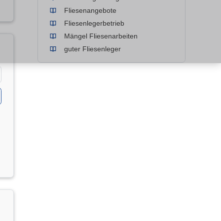
Fliesenangebote
Fliesenlegerbetrieb
Mängel Fliesenarbeiten
guter Fliesenleger